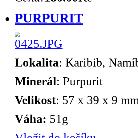
PURPURIT
Lokalita
: Karibib, Namí
Minerál
: Purpurit
Velikost
: 57 x 39 x 9 m
Váha:
51g
Vložit do košíku