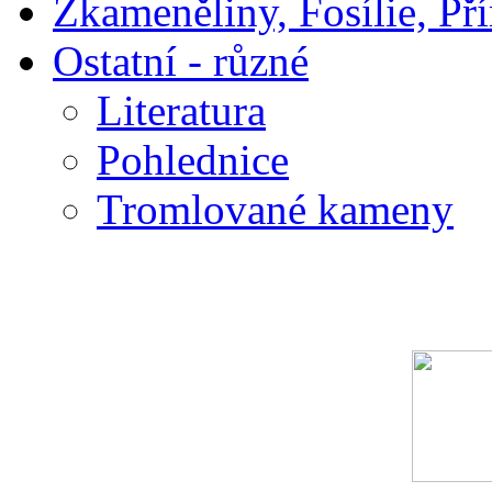
Zkameněliny, Fosílie, Př
Ostatní - různé
Literatura
Pohlednice
Tromlované kameny