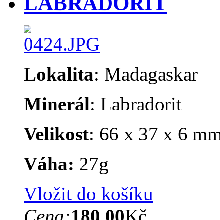
LABRADORIT
Lokalita
: Madagaskar
Minerál
: Labradorit
Velikost
: 66 x 37 x 6 m
Váha:
27g
Vložit do košíku
Cena:
180.00
Kč