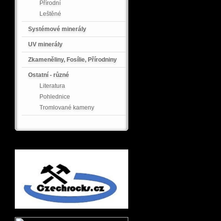
Přírodní
Leštěné
Systémové minerály
UV minerály
Zkameněliny, Fosílie, Přírodniny
Ostatní - různé
Literatura
Pohlednice
Tromlované kameny