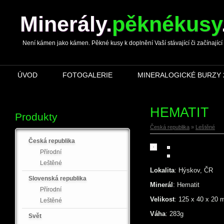
Minerály
.
pěknékusy
Není kámen jako kámen. Pěkné kusy k doplnění Vaší stávající či začínající s
ÚVOD
FOTOGALERIE
MINERALOGICKÉ BURZY 
HEMATIT
Produkty
Česká republika
»
Leštěné
Česká republika
Přírodní
Leštěné
Lokalita
: Hýskov, ČR
Slovenská republika
Minerál
: Hematit
Přírodní
Velikost
: 125 x 40 x 20
Leštěné
Váha
: 283g
Svět