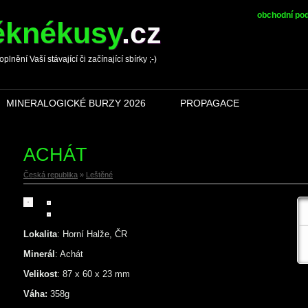
obchodní po
ěknékusy
.
cz
ění Vaší stávající či začínající sbírky ;-)
MINERALOGICKÉ BURZY 2026
PROPAGACE
ACHÁT
Česká republika
»
Leštěné
Lokalita
: Horní Halže, ČR
Minerál
: Achát
Velikost
: 87 x 60 x 23 mm
Váha:
358g