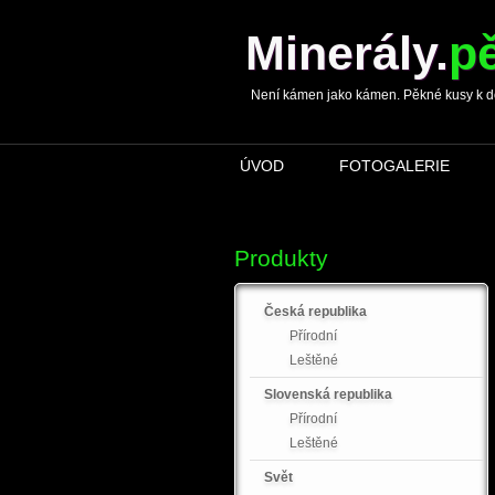
Minerály
.
p
Není kámen jako kámen. Pěkné kusy k dopln
ÚVOD
FOTOGALERIE
Produkty
Česká republika
Přírodní
Leštěné
Slovenská republika
Přírodní
Leštěné
Svět