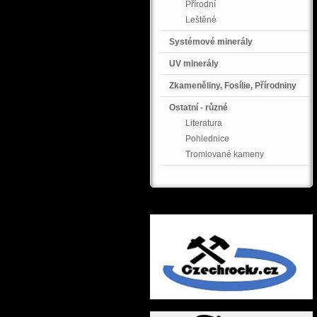
Přírodní
Leštěné
Systémové minerály
UV minerály
Zkameněliny, Fosílie, Přírodniny
Ostatní - různé
Literatura
Pohlednice
Tromlované kameny