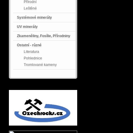
Přírodní
Leštěné
Systémové minerály
UV minerály
Zkameněliny, Fosílie, Přírodniny
Ostatní - různé
Literatura
Pohlednice
Tromlované kameny