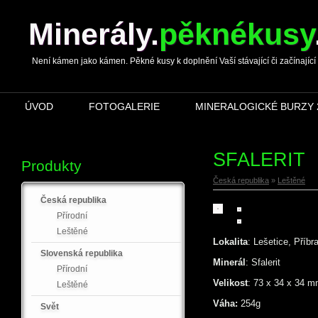
Minerály
.
pěknékusy
Není kámen jako kámen. Pěkné kusy k doplnění Vaší stávající či začínající s
ÚVOD
FOTOGALERIE
MINERALOGICKÉ BURZY 
SFALERIT
Produkty
Česká republika
»
Leštěné
Česká republika
Přírodní
Leštěné
Lokalita
: Lešetice, Příb
Slovenská republika
Minerál
: Sfalerit
Přírodní
Velikost
: 73 x 34 x 34 
Leštěné
Váha:
254g
Svět