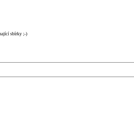
jící sbírky ;-)