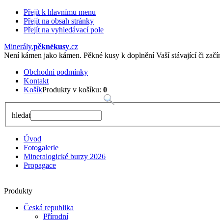
Přejít k hlavnímu menu
Přejít na obsah stránky
Přejít na vyhledávací pole
Minerály
.
pěknékusy
.
cz
Není kámen jako kámen. Pěkné kusy k doplnění Vaší stávající či začína
Obchodní podmínky
Kontakt
Košík
Produkty v košíku:
0
hledat
Úvod
Fotogalerie
Mineralogické burzy 2026
Propagace
Produkty
Česká republika
Přírodní