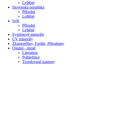
Leštěné
Slovenská republika
Přírodní
Leštěné
Svět
Přírodní
Leštěné
Systémové minerály
UV minerály
Zkameněliny, Fosílie, Přírodniny
Ostatní - různé
Literatura
Pohlednice
Tromlované kameny