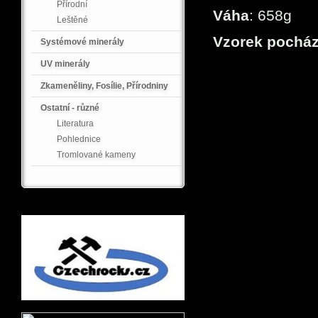
Přírodní
Váha
: 658g
Leštěné
Vzorek pocház
Systémové minerály
UV minerály
Zkameněliny, Fosílie, Přírodniny
Ostatní - různé
Literatura
Pohlednice
Tromlované kameny