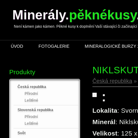
Minerály
.
pěknékusy
Není kámen jako kámen. Pěkné kusy k doplnění Vaší stávající či začínající s
ÚVOD
FOTOGALERIE
MINERALOGICKÉ BURZY 
NIKLSKUT
Produkty
Česká republika
Česká republika
Přírodní
Leštěné
Lokalita
: Svor
Slovenská republika
Přírodní
Minerál
: Niklsk
Leštěné
Velikost
: 125 
Svět