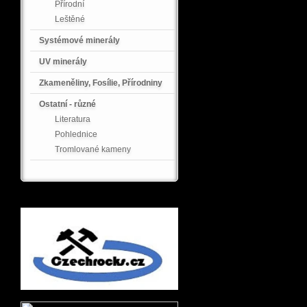
Přírodní
Leštěné
Systémové minerály
UV minerály
Zkameněliny, Fosílie, Přírodniny
Ostatní - různé
Literatura
Pohlednice
Tromlované kameny