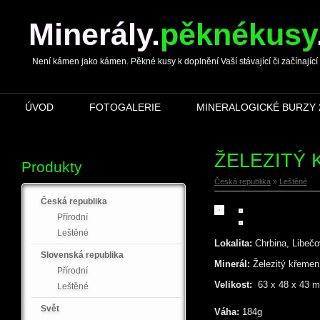
Minerály
.
pěknékusy
Není kámen jako kámen. Pěkné kusy k doplnění Vaší stávající či začínající s
ÚVOD
FOTOGALERIE
MINERALOGICKÉ BURZY 
ŽELEZITÝ
Produkty
Česká republika
»
Leštěné
Česká republika
Přírodní
Leštěné
Lokalita:
Chrbina, Libečo
Slovenská republika
Minerál:
Železitý křemen
Přírodní
Velikost:
63 x 48 x 43 
Leštěné
Svět
Váha:
184g