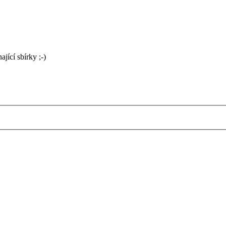
jící sbírky ;-)