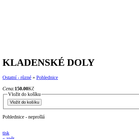
KLADENSKÉ DOLY
Ostatní - různé
»
Pohlednice
Cena:
150.00
Kč
Vložit do košíku
Pohlednice - neprošlá
tisk
« zpět