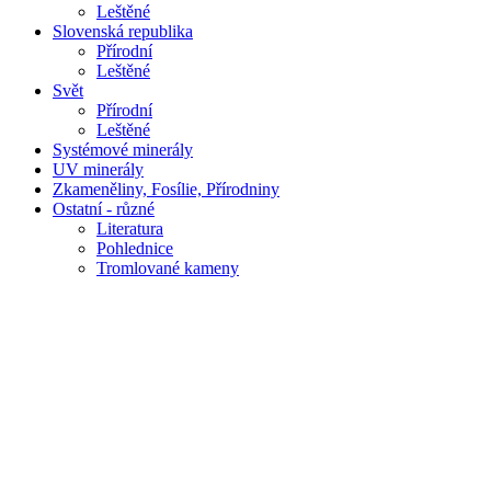
Leštěné
Slovenská republika
Přírodní
Leštěné
Svět
Přírodní
Leštěné
Systémové minerály
UV minerály
Zkameněliny, Fosílie, Přírodniny
Ostatní - různé
Literatura
Pohlednice
Tromlované kameny