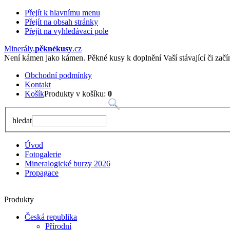
Přejít k hlavnímu menu
Přejít na obsah stránky
Přejít na vyhledávací pole
Minerály
.
pěknékusy
.
cz
Není kámen jako kámen. Pěkné kusy k doplnění Vaší stávající či začína
Obchodní podmínky
Kontakt
Košík
Produkty v košíku:
0
hledat
Úvod
Fotogalerie
Mineralogické burzy 2026
Propagace
Produkty
Česká republika
Přírodní