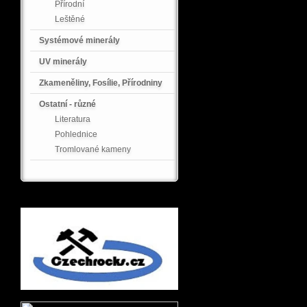
Přírodní
Leštěné
Systémové minerály
UV minerály
Zkameněliny, Fosílie, Přírodniny
Ostatní - různé
Literatura
Pohlednice
Tromlované kameny