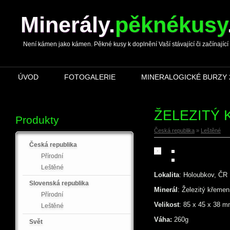
Minerály
.
pěknékusy
Není kámen jako kámen. Pěkné kusy k doplnění Vaší stávající či začínající s
ÚVOD
FOTOGALERIE
MINERALOGICKÉ BURZY 
ŽELEZITÝ
Produkty
Česká republika
»
Leštěné
Česká republika
Přírodní
Leštěné
Lokalita
: Holoubkov, ČR
Slovenská republika
Minerál
: Železitý křemen
Přírodní
Velikost
: 85 x 45 x 38 
Leštěné
Váha:
260g
Svět