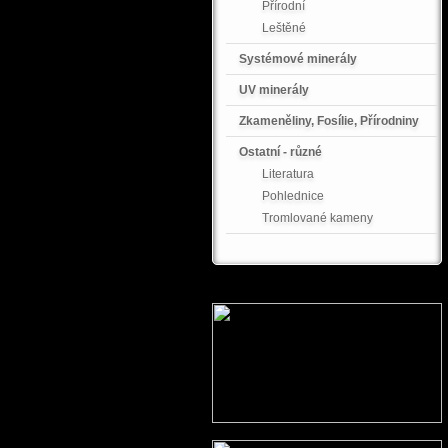
Přírodní
Leštěné
Systémové minerály
UV minerály
Zkameněliny, Fosílie, Přírodniny
Ostatní - různé
Literatura
Pohlednice
Tromlované kameny