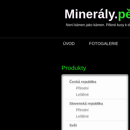
Minerály
.
p
Není kámen jako kámen. Pěkné kusy k dopln
ÚVOD
FOTOGALERIE
Produkty
Česká republika
Přírodní
Leštěné
Slovenská republika
Přírodní
Leštěné
Svět