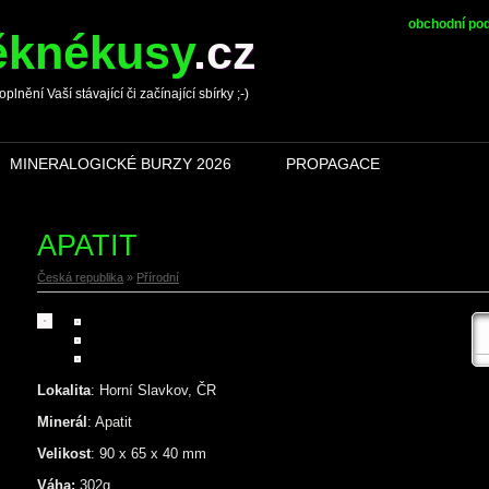
obchodní po
ěknékusy
.
cz
ění Vaší stávající či začínající sbírky ;-)
MINERALOGICKÉ BURZY 2026
PROPAGACE
APATIT
Česká republika
»
Přírodní
Lokalita
: Horní Slavkov, ČR
Minerál
: Apatit
Velikost
: 90 x 65 x 40 mm
Váha:
302g